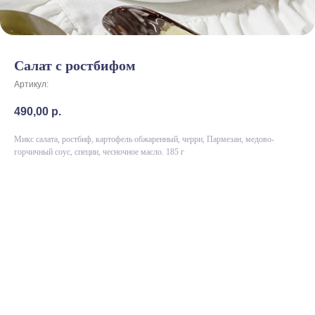
Салат с ростбифом
Артикул:
490,00
р.
Микс салата, ростбиф, картофель обжаренный, черри, Пармезан, медово-
горчичный соус, специи, чесночное масло. 185 г