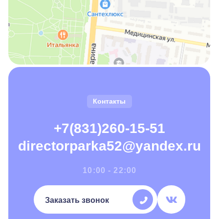
Контакты
+7(831)260-15-51
directorparka52@yandex.ru
10:00 - 22:00
Заказать звонок
Навигация
Цены и правила
Парк аттракционов
Ресторан
Праздники
Кондитерская
Информация